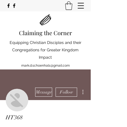
Claiming the Corner
Equipping Christian Disciples and their
Congregations for Greater Kingdom
Impact
mark.d.schoenhals@gmail.com
More actions
Message
Follow
HT368