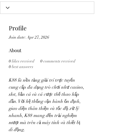
Profile
Join date: Apr 27, 2026
About
0
likes received
0
comments received
0
best answers
K88 là nền tảng giải trí trực tuyến 
cung cấp đa dạng trò chơi như casino, 
slot, bắn cá và cá cược thể thao hấp 
dẫn. Với hệ thống vận hành ổn định, 
giao diện thân thiện và tốc độ xử lý 
nhanh, K88 mang đến trải nghiệm 
mượt mà trên cả máy tính và thiết bị 
di động. 