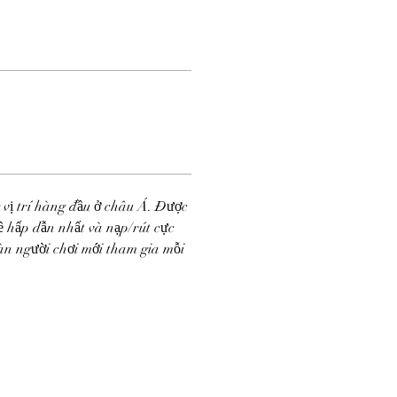
vị trí hàng đầu ở châu Á. Được 
 hấp dẫn nhất và nạp/rút cực 
n người chơi mới tham gia mỗi 