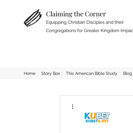
Claiming the Corner
Equipping Christian Disciples and their
Congregations for Greater Kingdom Impac
Home
Story Box
This American Bible Study
Blog
More actions