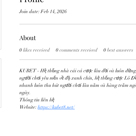
Join date: Feb 14, 2026
About
0
likes received
0
comments received
0
best answers
KUBET - Hệ thống nhà cái cá cược lâu đời và luôn đứng 
người chơi yêu mến về độ xanh chín, hệ thống cược Lô Đề
nhanh luôn thu hút người chơi lâu năm và hàng trăm ngà
ngày.
Thông tin liên hệ
Website: 
https://kubet8.net/